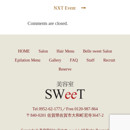
NXT Event
Comments are closed.
HOME
Salon
Hair Menu
Belle sweet Salon
Epilation Menu
Gallery
FAQ
Staff
Recruit
Reserve
Tel.
0952-62-1771
／Free.
0120-987-864
〒840-0201 佐賀県佐賀市大和町尼寺3647-2