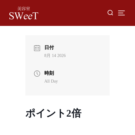
Skip
Search
to
TOGGL
for:
content
日付
8月 14 2026
時刻
All Day
ポイント2倍