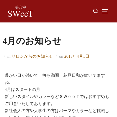
Skip
Search
to
TOGGL
for:
content
4月のお知らせ
Posted
in
サロンからのお知らせ
on
2018年4月1日
on
暖かい日が続いて 桜も満開 花見日和が続いてます
ね。
4月はスタートの月
新しいスタイルやカラーなどＳＷｅｅＴではおすすめも
ご用意いたしております。
新社会人の方や大学生の方はパーマやカラーなど挑戦し