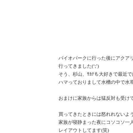
バイオパークに行った後にアクア
行ってきました(‘;’)
そう、杉山、ｻｶﾅも大好きで最近
ハマっておりまして水槽の中で水草
おまけに家族からは猛反対も受けて
買ってきたときには怒れれないよ
家族が寝静まった夜にコソコソ一
レイアウトしてます(笑)