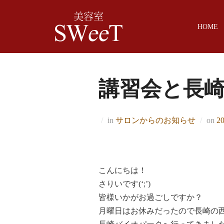
Skip
to
HOME
content
講習会と長崎
Po
in
サロンからのお知らせ
on
2
on
こんにちは！
さりいです(‘;’)
皆様いかがお過ごしですか？
月曜日はお休みだったので長崎の