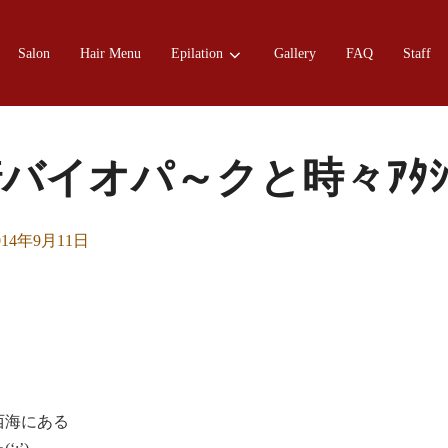
Salon
Hair Menu
Epilation
Gallery
FAQ
Staff
バイオパ～クと時々ｱﾀ
sted
014年9月11日
西海にある