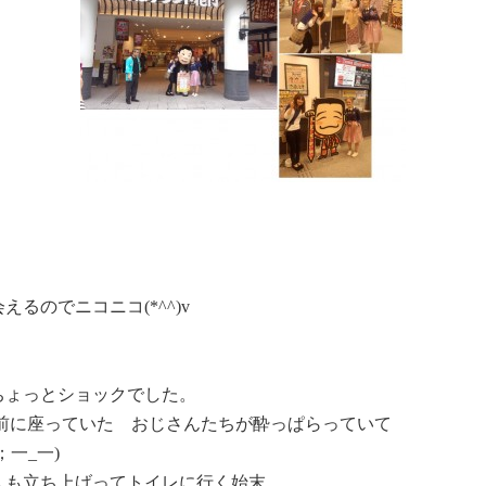
るのでニコニコ(*^^)v
ちょっとショックでした。
１番前に座っていた おじさんたちが酔っぱらっていて
一_一)
人も立ち上げってトイレに行く始末。