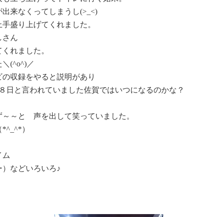
来なくってしまうし(>_<)
上手盛り上げてくれました。
しさん
てくれました。
(^o^)／
ビの収録をやると説明があり
月８日と言われていました佐賀ではいつになるのかな？
ず～～と 声を出して笑っていました。
^_^*）
イム
）などいろいろ♪