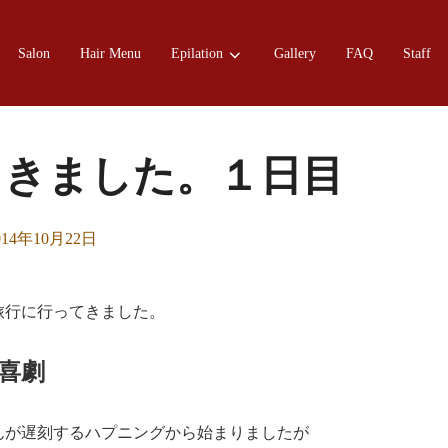
Salon
Hair Menu
Epilation
Gallery
FAQ
Staff
てきました。１日目
sted
014年10月22日
旅行に行ってきました。
喜劇
んが遅刻するハプニングから始まりましたが