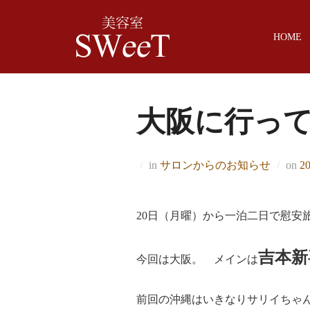
Skip
to
HOME
content
大阪に行っ
Po
in
サロンからのお知らせ
on
2
on
20日（月曜）から一泊二日で慰安
吉本新
今回は大阪。 メインは
前回の沖縄はいきなりサリイちゃ