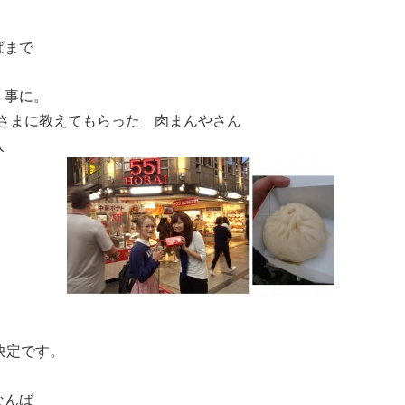
ばまで
く事に。
お客さまに教えてもらった 肉まんやさん
入
り決定です。
なんば