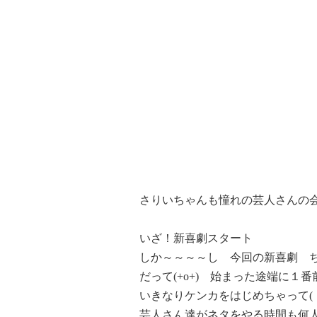
さりいちゃんも憧れの芸人さんの会え
いざ！新喜劇スタート
しか～～～～し 今回の新喜劇 
だって(+o+) 始まった途端に
いきなりケンカをはじめちゃって(；
芸人さん達がネタをやる時間も何